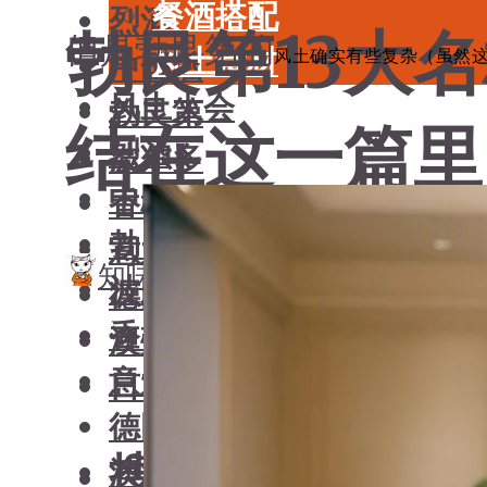
餐酒搭配
烈酒
勃艮第13大
但是勃艮第的
风土食材
风土确实有些复杂（虽然这
中国酒
风土大会
勃艮第
结在这一篇里
烈酒
波尔多
中国酒
香槟
勃艮第
意大利
知味君
3 分钟阅读
2025年4月15
波尔多
德国
香槟
澳大利亚-新西兰
意大利
日本清酒
德国
搜索文章
澳大利亚-新西兰