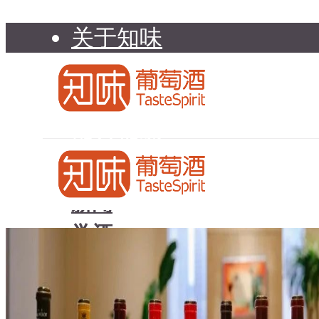
关于知味
知味介绍
知味专家顾问委员会
加入知味
联系我们
知味荐酒
新闻
学酒
知味荐酒
基础知识
新闻
品种