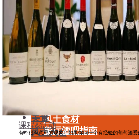
学酒
年份
基础知识
酒具周边
品种
投资收藏
年份
留学教育
酒具周边
名庄
投资收藏
品鉴专栏
留学教育
美食
名庄
餐厅酒吧指南
品鉴专栏
餐酒搭配
美食
风土食材
课程&活动
餐厅酒吧指南
风土大会
有个很有意思的现象，如果你问一个有经验的葡萄酒爱