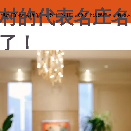
名村的代表名庄
也是它的迷人所在），数十个村庄，80多个法定产区，看得
了！
日
添加评论
搜索