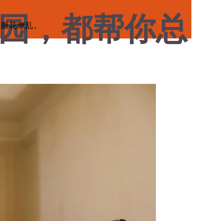
名园，都帮你总
人眼花缭乱。