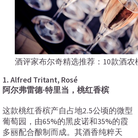
酒评家布尔奇精选推荐：10款酒农
1. Alfred Tritant, Rosé
阿尔弗雷德·特里当，桃红香槟
这款桃红香槟产自占地2.5公顷的微型
葡萄园，由65%的黑皮诺和35%的霞
多丽配合酿制而成。其酒香纯粹天