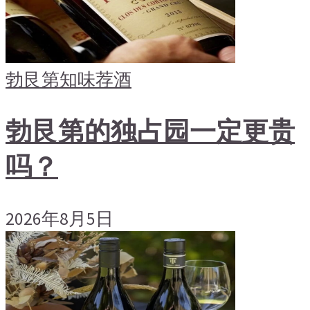
勃艮第
知味荐酒
勃艮第的独占园一定更贵
吗？
2026年8月5日