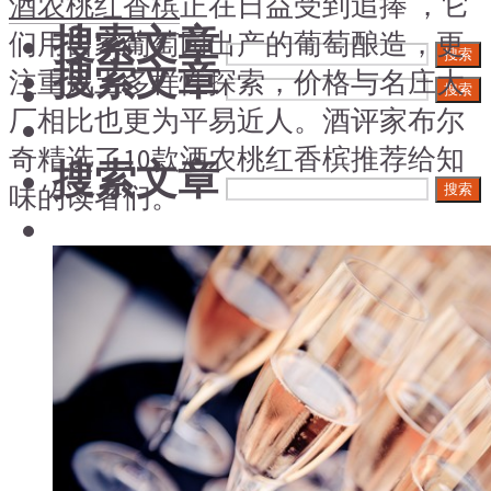
酒农桃红香槟
正在日益受到追捧 ，它
搜索文章
们用自家葡萄园出产的葡萄酿造，更
搜索
搜索文章
注重风土多样性探索，价格与名庄大
搜索
厂相比也更为平易近人。酒评家布尔
奇精选了10款酒农桃红香槟推荐给知
搜索文章
味的读者们。
搜索