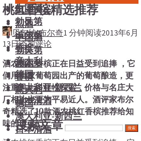
桃红香槟精选推荐
中国酒
风土大会
勃艮第
烈酒
贝尔纳·布尔奇
1 分钟阅读
2013年6月
波尔多
中国酒
13日
添加评论
香槟
勃艮第
意大利
波尔多
酒农桃红香槟正在日益受到追捧 ，它
德国
们用自家葡萄园出产的葡萄酿造，更
香槟
澳大利亚-新西兰
注重风土多样性探索，价格与名庄大
意大利
厂相比也更为平易近人。酒评家布尔
日本清酒
德国
奇精选了10款酒农桃红香槟推荐给知
澳大利亚-新西兰
搜索文章
味的读者们。
日本清酒
搜索