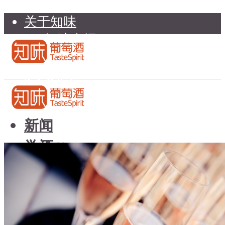
关于知味
知味介绍
知味专家顾问委员会
加入知味
联系我们
知味荐酒
新闻
学酒
知味荐酒
基础知识
新闻
品种
学酒
年份
基础知识