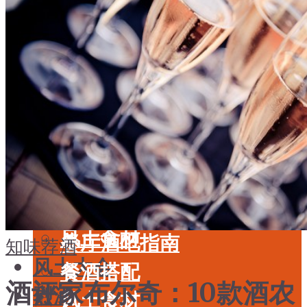
酒具周边
品种
投资收藏
年份
留学教育
酒具周边
名庄
投资收藏
品鉴专栏
留学教育
美食
名庄
餐厅酒吧指南
品鉴专栏
餐酒搭配
美食
风土食材
餐厅酒吧指南
知味荐酒
风土大会
餐酒搭配
酒评家布尔奇：10款酒农
烈酒
风土食材