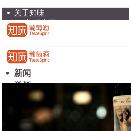
关于知味
知味介绍
知味专家顾问委员会
加入知味
联系我们
知味荐酒
新闻
学酒
知味荐酒
基础知识
新闻
品种
学酒
年份
基础知识