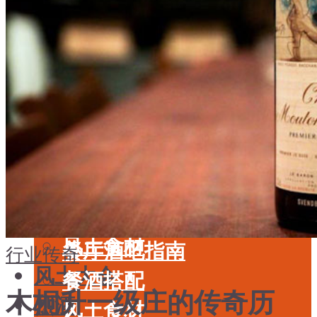
酒具周边
品种
投资收藏
年份
留学教育
酒具周边
名庄
投资收藏
品鉴专栏
留学教育
美食
名庄
餐厅酒吧指南
品鉴专栏
餐酒搭配
美食
风土食材
餐厅酒吧指南
行业传奇
风土大会
餐酒搭配
木桐升一级庄的传奇历
烈酒
风土食材