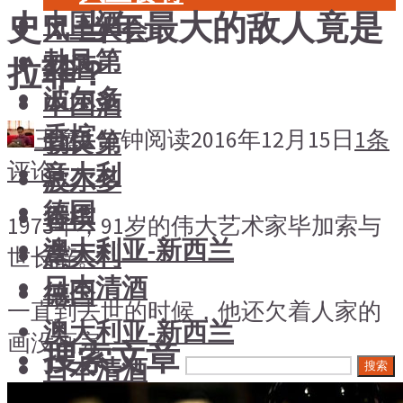
史：当年最大的敌人竟是
中国酒
风土大会
勃艮第
烈酒
拉菲？
波尔多
中国酒
香槟
王鑫
2 分钟阅读
2016年12月15日
1条
勃艮第
评论
意大利
波尔多
德国
香槟
1973年，91岁的伟大艺术家毕加索与
澳大利亚-新西兰
意大利
世长辞。
日本清酒
德国
一直到去世的时候，他还欠着人家的
澳大利亚-新西兰
画没画完……
搜索文章
日本清酒
搜索