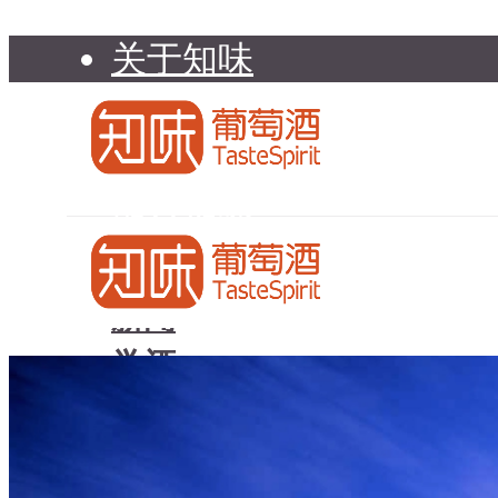
关于知味
知味介绍
知味专家顾问委员会
加入知味
联系我们
知味荐酒
新闻
学酒
知味荐酒
基础知识
新闻
品种