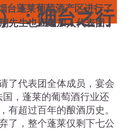
日在烟台蓬莱葡萄酒产区进行了
）：烟台之行
翔先生也应邀加入代表团，
请了代表团全体成员，宴会
法国，蓬莱的葡萄酒行业还
，有超过百年的酿酒历史。
废弃了，整个蓬莱仅剩下七公