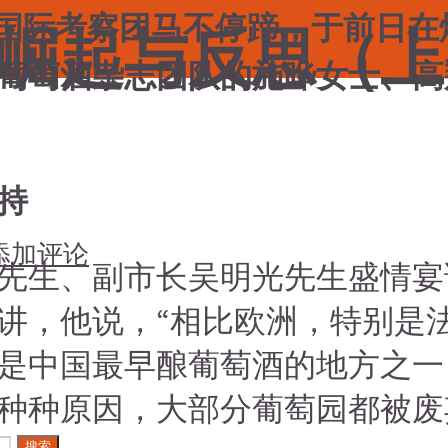
组织的国际考察团马不停蹄，于前
崛起与反思（上
葡萄酒杂志团队的施晔女士、高
持
添加评论
先生、副市长吴明光先生盛情宴
讲，他说，“相比欧洲，特别是
是中国最早酿葡萄酒的地方之一
，因种种原因，大部分葡萄园都被
搜索