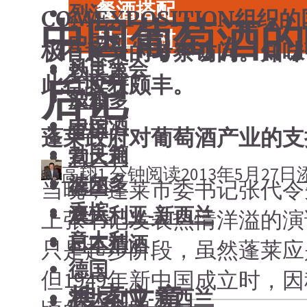
餐酒搭配
烈酒
COMEXPOSITION
中国葡萄酒的
风土食材
中国酒
极有意义的考察访问。知味
风土大会
勃艮第
此行收获颇丰。
后记
烈酒
波尔多
中国酒
香槟
蓬莱政府对葡萄酒产业的支
勃艮第
意大利
高翔
1 分钟阅读
2013年5月27日
波尔多
德国
当晚，蓬莱市委书记张代令
香槟
澳大利亚-新西兰
上张书记发表热情洋溢的演
意大利
日本清酒
只是起步阶段，虽然蓬莱应
德国
但1949年新中国成立时
搜索文章
澳大利亚-新西兰