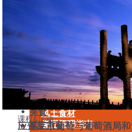
学酒
年份
基础知识
酒具周边
品种
投资收藏
年份
留学教育
酒具周边
名庄
投资收藏
品鉴专栏
留学教育
美食
名庄
餐厅酒吧指南
品鉴专栏
餐酒搭配
美食
风土食材
课程&活动
餐厅酒吧指南
应蓬莱市葡萄与葡萄酒局和
风土大会