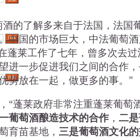
萄酒的了解多来自于法国，法国
。中国的市场巨大，中法葡萄酒
搜索
搜索
已在蓬莱工作了七年，曾多次去
望进一步促进我们之间的合作，
优势放在一起，做更多的事。”
搜索
，“蓬莱政府非常注重蓬莱葡萄
一葡萄酒酿造技术的合作
，
二是
萄育苗基地，
三是葡萄酒文化的