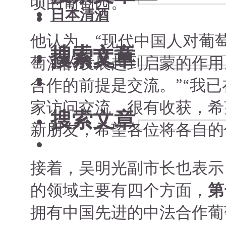
顷的葡萄园。”
日本清酒
他认为，“现代中国人对葡
搜索文章
搜索文章
萄酒的发展起到启蒙的作用
合作的前提是交流。”“我
家访问交流，很有收获，希
搜索文章
新朋友，希望各位将各自的
接着，吴明光副市长也表示
的领域主要有四个方面，
第
拥有中国先进的中法合作葡