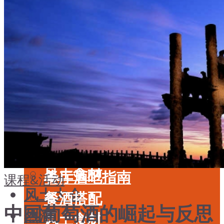
酒具周边
品种
投资收藏
年份
留学教育
酒具周边
名庄
投资收藏
品鉴专栏
留学教育
美食
名庄
餐厅酒吧指南
品鉴专栏
餐酒搭配
美食
风土食材
餐厅酒吧指南
课程&活动
风土大会
餐酒搭配
中国葡萄酒的崛起与反思
烈酒
风土食材