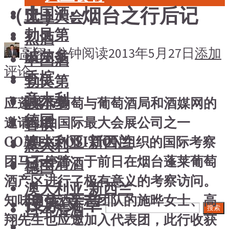
（上）：烟台之行后记
中国酒
风土大会
勃艮第
烈酒
高翔
1 分钟阅读
2013年5月27日
添加
波尔多
中国酒
评论
香槟
勃艮第
意大利
波尔多
应蓬莱市葡萄与葡萄酒局和酒媒网的
德国
邀请，由国际最大会展公司之一
香槟
澳大利亚-新西兰
COMEXPOSITION组织的国际考察
意大利
团马不停蹄，于前日在烟台蓬莱葡萄
日本清酒
德国
酒产区进行了极有意义的考察访问。
澳大利亚-新西兰
搜索文章
知味葡萄酒杂志团队的施晔女士、高
日本清酒
搜索
翔先生也应邀加入代表团，此行收获