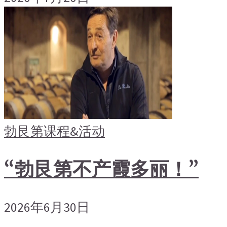
勃艮第
课程&活动
“勃艮第不产霞多丽！”
2026年6月30日