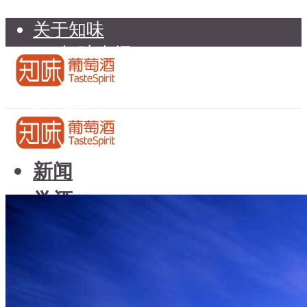
关于知味
知味介绍
知味专家顾问委员会
加入知味
联系我们
知味荐酒
新闻
学酒
知味荐酒
基础知识
新闻
品种
学酒
年份
基础知识