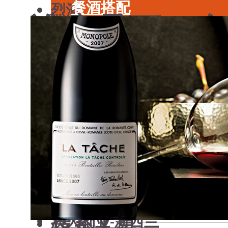
餐酒搭配
烈酒
谁会是下一个
风土食材
中国酒
风土大会
勃艮第
力十足
烈酒
波尔多
中国酒
香槟
勃艮第
意大利
王鑫
1 分钟阅读
2017年10月19日
波尔多
德国
香槟
澳大利亚-新西兰
意大利
日本清酒
德国
搜索文章
澳大利亚-新西兰