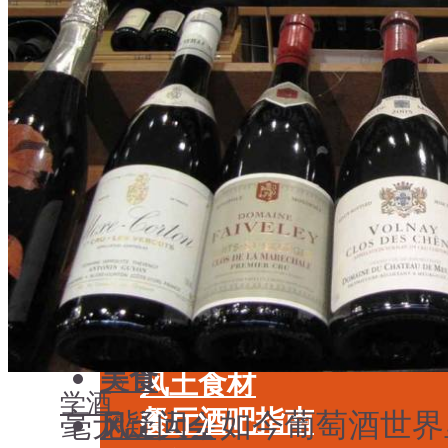
学酒
年份
基础知识
酒具周边
品种
投资收藏
年份
留学教育
酒具周边
名庄
投资收藏
品鉴专栏
留学教育
美食
名庄
餐厅酒吧指南
品鉴专栏
餐酒搭配
美食
风土食材
学酒
餐厅酒吧指南
毫无疑问，如今葡萄酒世界里
风土大会