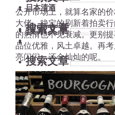
日本清酒
公开市场上，就算名家的价
大佬，稳定的刷新着拍卖行
搜索文章
搜索文章
的热情也不见衰减。更别提
品位优雅，风土卓越。再考虑到
亮闪闪，还金灿灿的呢。
搜索文章