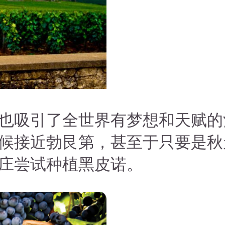
也吸引了全世界有梦想和天赋的
候接近勃艮第，甚至于只要是秋
庄尝试种植黑皮诺。