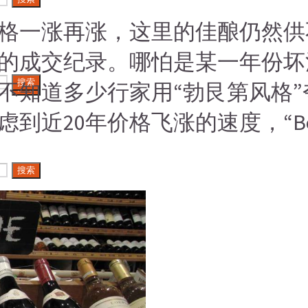
格一涨再涨，这里的佳酿仍然供
的成交纪录。哪怕是某一年份坏
搜索
不知道多少行家用“勃艮第风格
搜索
近20年价格飞涨的速度，“Bou
搜索