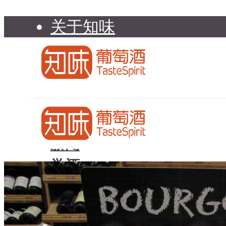
关于知味
知味介绍
知味专家顾问委员会
加入知味
联系我们
知味荐酒
新闻
学酒
知味荐酒
基础知识
新闻
品种