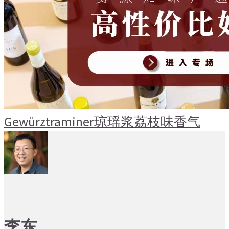
Gewürztraminer
琼瑶浆
荔枝味
香气
李东