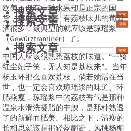
欧美。但有一种水果却是正宗的国
搜索文章
搜索
货，那就是荔枝。有荔枝味儿的葡萄
搜索文章
搜索
酒很多，最典型的就应该是琼瑶浆
（Gewürztraminer）了。
搜索文章
搜索
中国人应该很熟悉荔枝的味道。“一骑
红尘妃子笑，无人知是荔枝来”。当年
杨玉环那么喜欢荔枝，倘若她活在当
世，也一定会喜欢琼瑶浆的味道。环
肥燕瘦，琼瑶浆中的荔枝香气是那种
温泉水滑洗凝脂的丰腴，是那种熟透
了的新鲜而肥美。相比之下，清瘦的
长相思就该是那轻盈翩跹，风拂杨柳