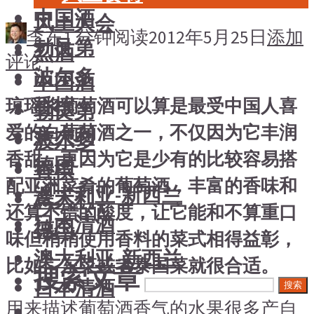
中国酒
风土大会
李东
1 分钟阅读
2012年5月25日
添加
勃艮第
烈酒
评论
波尔多
中国酒
香槟
琼瑶浆葡萄酒可以算是最受中国人喜
勃艮第
爱的白葡萄酒之一，不仅因为它丰润
意大利
波尔多
香甜，更因为它是少有的比较容易搭
德国
香槟
配亚洲菜肴的葡萄酒，丰富的香味和
澳大利亚-新西兰
意大利
还算不错的酸度，让它能和不算重口
日本清酒
德国
味但稍稍使用香料的菜式相得益彰，
澳大利亚-新西兰
比如广东菜或者泰国菜就很合适。
搜索文章
日本清酒
搜索
用来描述葡萄酒香气的水果很多产自