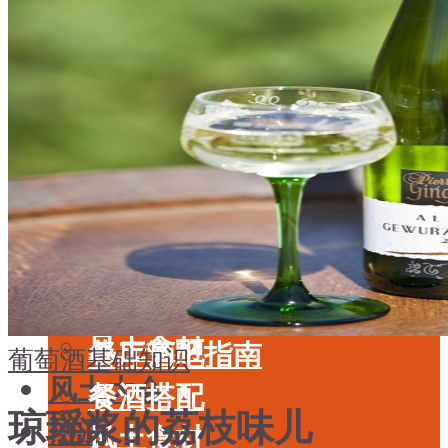
酒具周边
品种
投资收藏
年份
留学教育
酒具周边
名庄
投资收藏
品鉴专栏
留学教育
美食
名庄
餐厅酒吧指南
品鉴专栏
餐酒搭配
美食
风土食材
餐厅酒吧指南
葡萄酒基础知识
风土大会
餐酒搭配
琼瑶浆的荔枝味儿
烈酒
风土食材