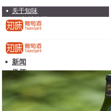
关于知味
知味介绍
知味专家顾问委员会
加入知味
联系我们
知味荐酒
新闻
学酒
知味荐酒
基础知识
新闻
品种
学酒
年份
基础知识