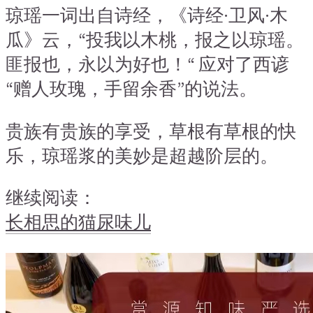
琼瑶一词出自诗经，《诗经·卫风·木
瓜》云，“投我以木桃，报之以琼瑶。
匪报也，永以为好也！“ 应对了西谚
“赠人玫瑰，手留余香”的说法。
贵族有贵族的享受，草根有草根的快
乐，琼瑶浆的美妙是超越阶层的。
继续阅读：
长相思的猫尿味儿