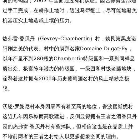
顷的葡萄园于2003 年全面通过有机认证。园艺修剪全部通
过手工完成，在耕作土地时，透过马犁翻土，尽可能地避免
机器压实土地造成土壤的压力。
热弗雷·
香贝丹
（Gevrey-Chambertin）村，勃艮第黑皮诺
阳刚之美的代表。村中的膜拜名家Domaine Dugat-Py，
以年产量不到280瓶的Chambertin特级园和一系列同样品
质出众、极富陈年潜力的特级园、一级园和村级老藤地块，
诠释着这片拥有2000年历史葡萄酒名村的风土精妙之极
限。
沃恩·罗曼尼村本身因康帝有着至高的地位，香波蜜斯妮村
这近几年因乐桦而高歌猛进，反倒显得拥有王者之酒香贝丹
园的热弗雷·香贝丹村有些掉队，但相信这也是在品质上并
不输前两者的王者之村给人以更多想象空间的理由。