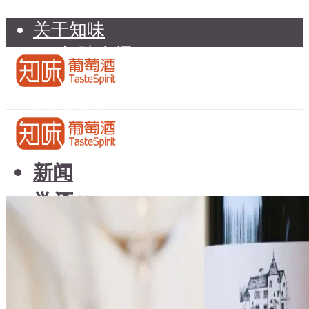
关于知味
知味介绍
知味专家顾问委员会
加入知味
联系我们
知味荐酒
新闻
学酒
知味荐酒
基础知识
新闻
品种
学酒
年份
基础知识