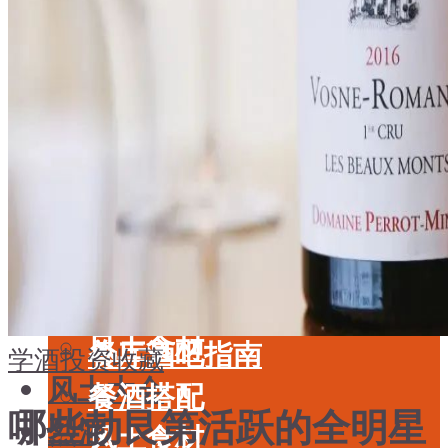
酒具周边
品种
投资收藏
年份
留学教育
酒具周边
名庄
投资收藏
品鉴专栏
留学教育
美食
名庄
餐厅酒吧指南
品鉴专栏
餐酒搭配
美食
风土食材
餐厅酒吧指南
学酒
投资收藏
风土大会
餐酒搭配
哪些勃艮第活跃的全明星
烈酒
风土食材