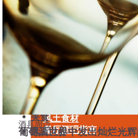
学酒
年份
基础知识
酒具周边
品种
投资收藏
年份
留学教育
酒具周边
名庄
投资收藏
品鉴专栏
留学教育
美食
名庄
餐厅酒吧指南
品鉴专栏
餐酒搭配
美食
风土食材
酒具周边
餐厅酒吧指南
葡萄酒世界中发出灿烂光辉
风土大会