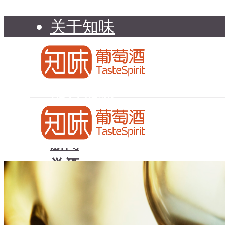
关于知味
知味介绍
知味专家顾问委员会
加入知味
联系我们
知味荐酒
新闻
学酒
知味荐酒
基础知识
新闻
品种