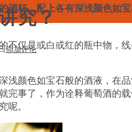
的酒杯，配上各有深浅颜色如宝
讲究？
的不仅是或白或红的瓶中物，线
8日
添加评论
深浅颜色如宝石般的酒液，在品
就完事了，作为诠释葡萄酒的载
究呢。
搜索