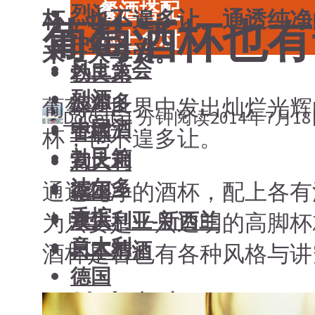
餐酒搭配
烈酒
杯，也不遑多让。通透纯净
葡萄酒杯也有
风土食材
中国酒
来一大享受。
风土大会
勃艮第
烈酒
波尔多
葡萄酒世界中发出灿烂光辉
Dolcetta
1 分钟阅读
2014年7月1
中国酒
香槟
杯，也不遑多让。
勃艮第
意大利
波尔多
通透纯净的酒杯，配上各有
德国
香槟
澳大利亚-新西兰
为只要是一只透明的高脚杯
意大利
日本清酒
酒杯是否也有各种风格与讲
德国
搜索文章
澳大利亚-新西兰