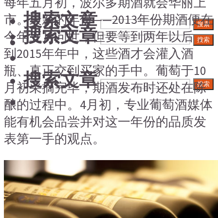
每年五月初，波尔多期酒就会华丽上
搜索文章
市。最新的年份——2013年份期酒便在
搜索
搜索文章
今年五月问世，但要等到两年以后，
搜索
到2015年年中，这些酒才会灌入酒
瓶、真正交到买家的手中。葡萄于10
搜索文章
月初采摘完毕，期酒发布时还处在陈
搜索
酿的过程中。4月初，专业葡萄酒媒体
能有机会品尝并对这一年份的品质发
表第一手的观点。