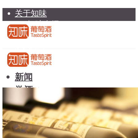
关于知味
知味介绍
知味专家顾问委员会
加入知味
联系我们
知味荐酒
新闻
学酒
知味荐酒
基础知识
新闻
品种
学酒
年份
基础知识