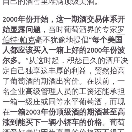
自己的酒窖里堆满顶级美酒。
2000年份开始，这一期酒交易体系开
始显露问题
，当时葡萄酒界的专家
罗
伯特·帕克
毫不犹豫地提倡“
每个美国
人都应该买入一箱上好的2000年份波
尔多。
”从这时起，积怨已久的酒庄决
定自己独享这丰厚的利益，贸然抬高
了葡萄酒的期酒出窖价。在以前，一
名企业高级管理人员的工资还能承担
一箱一级庄或同等水平葡萄酒，而现
在
一箱2003年份顶级酒的期酒甚至高
涨到能买下一辆小轿车的价格
。葡萄