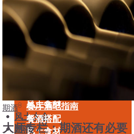
酒具周边
品种
投资收藏
年份
留学教育
酒具周边
名庄
投资收藏
品鉴专栏
留学教育
美食
名庄
餐厅酒吧指南
品鉴专栏
餐酒搭配
美食
风土食材
餐厅酒吧指南
期酒
风土大会
餐酒搭配
大师专栏：期酒还有必要
烈酒
风土食材