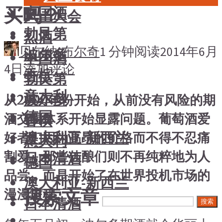
买吗？
中国酒
风土大会
勃艮第
烈酒
贝尔纳·布尔奇
1 分钟阅读
2014年6月
波尔多
中国酒
4日
添加评论
香槟
勃艮第
意大利
波尔多
从2000年份开始，从前没有风险的期
德国
酒交易体系开始显露问题。葡萄酒爱
香槟
澳大利亚-新西兰
好者们因为高昂的价格而不得不忍痛
意大利
割爱，那些佳酿们则不再纯粹地为人
日本清酒
德国
品尝，而是开始了在世界投机市场的
澳大利亚-新西兰
搜索文章
漫漫旅程。
日本清酒
搜索