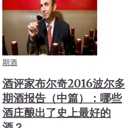
期酒
酒评家布尔奇2016波尔多
期酒报告（中篇）：哪些
酒庄酿出了史上最好的
酒？