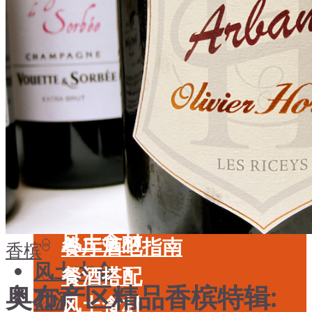
酒具周边
品种
投资收藏
年份
留学教育
酒具周边
名庄
投资收藏
品鉴专栏
留学教育
美食
名庄
餐厅酒吧指南
品鉴专栏
餐酒搭配
美食
风土食材
餐厅酒吧指南
香槟
风土大会
餐酒搭配
奥布产区精品香槟特辑:
烈酒
风土食材