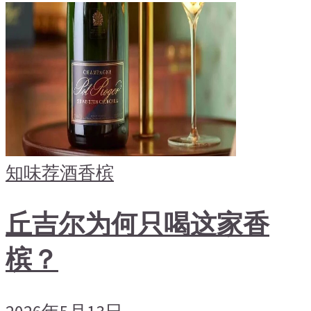
知味荐酒
香槟
丘吉尔为何只喝这家香
槟？