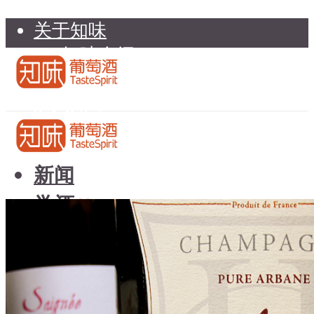
关于知味
知味介绍
知味专家顾问委员会
加入知味
联系我们
知味荐酒
新闻
学酒
知味荐酒
基础知识
新闻
品种
学酒
年份
基础知识