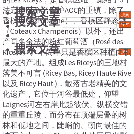
搜索文章
法定产区命名保护AOC的重镇，除了
搜索
搜索文章
香槟（Champagne）、香槟区静态酒
搜索
（Coteaux Champenois）以外，还出
产闻名全法的粉红葡萄酒（Rosé des
搜索文章
Riceys）。不简单只是香槟区种植面积
搜索
最大的产地。组成Les Riceys的三地村
落美不可言 (Ricey Bas, Ricey Haute Rive
以及 Ricey Haut )，散落古老精美的文
化遗产，它位于河谷最低处，仰望
Laignes河左右岸此起彼伏、纵横交错
的重重丘陵，而分布在顶端层叠的树
林和低地之间，陡峭的、朝向最佳的