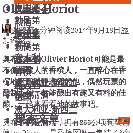
Olivier Horiot
中国酒
风土大会
勃艮第
烈酒
谢晓燕
1 分钟阅读
2014年9月18日
添
波尔多
中国酒
加评论
香槟
勃艮第
意大利
波尔多
奥布产区的Olivier Horiot可能是最
德国
不像香槟人的香槟人，一直醉心在香
香槟
槟地区酿造静态酒的他，偶然玩票的
澳大利亚-新西兰
意大利
酿制香槟，却能酿出有趣又有料的佳
日本清酒
德国
酿。一起来看看他的故事吧。
澳大利亚-新西兰
搜索文章
日本清酒
奥布省的最南端，拥有866公顷葡萄园
搜索
的Les Riceys，是香槟区唯一集结了3个