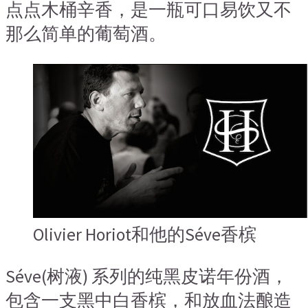
点点木桶辛香，是一瓶可口易饮又不
那么简单的葡萄酒。
Olivier Horiot和他的Séve香槟
Séve(树液) 系列的纯黑皮诺年份酒，
包含一支黑中白香槟，和放血法酿造