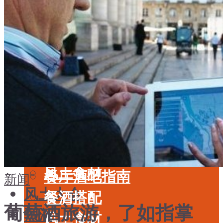
酒具周边
品种
投资收藏
年份
留学教育
酒具周边
名庄
投资收藏
品鉴专栏
留学教育
美食
名庄
餐厅酒吧指南
品鉴专栏
餐酒搭配
美食
风土食材
餐厅酒吧指南
新闻
风土大会
餐酒搭配
葡萄酒旅游，了如指掌
烈酒
风土食材