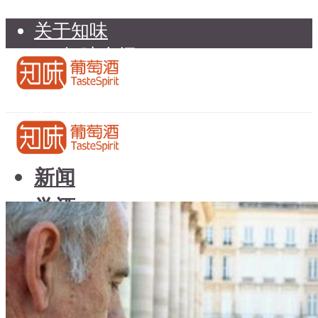
关于知味
知味介绍
知味专家顾问委员会
加入知味
联系我们
知味荐酒
新闻
学酒
知味荐酒
基础知识
新闻
品种
学酒
年份
基础知识