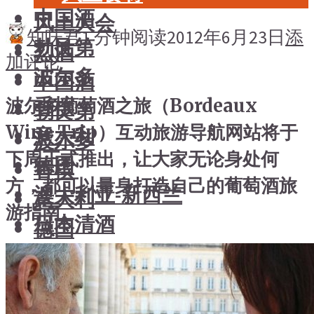
中国酒
风土大会
知味君
1 分钟阅读
2012年6月23日
添
勃艮第
烈酒
加评论
波尔多
中国酒
香槟
波尔多葡萄酒之旅（Bordeaux
勃艮第
Wine Trip）互动旅游导航网站将于
意大利
波尔多
下周正式推出，让大家无论身处何
德国
香槟
方，都可以量身打造自己的葡萄酒旅
澳大利亚-新西兰
意大利
游指南。
日本清酒
德国
澳大利亚-新西兰
搜索文章
日本清酒
搜索