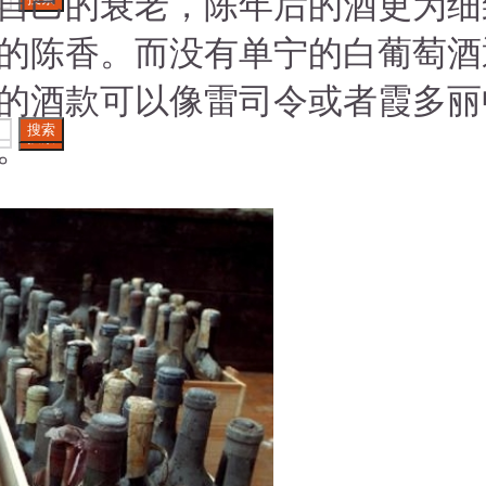
自己的衰老，陈年后的酒更为细
的陈香。而没有单宁的白葡萄酒
的酒款可以像雷司令或者霞多丽
搜索
。
搜索
搜索