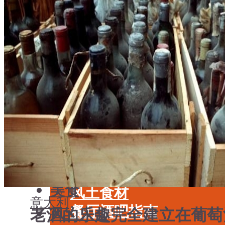
学酒
年份
基础知识
酒具周边
品种
投资收藏
年份
留学教育
酒具周边
名庄
投资收藏
品鉴专栏
留学教育
美食
名庄
餐厅酒吧指南
品鉴专栏
餐酒搭配
美食
风土食材
意大利
餐厅酒吧指南
老酒的乐趣完全建立在葡萄
风土大会