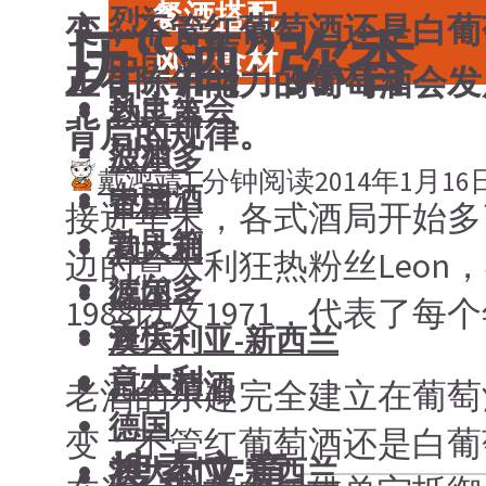
餐酒搭配
烈酒
变；不管红葡萄酒还是白葡
历“酒”弥香
风土食材
中国酒
正有陈年能力的葡萄酒会发
风土大会
勃艮第
背后的规律。
烈酒
波尔多
戴鸿靖
1 分钟阅读
2014年1月16
中国酒
香槟
接近年末，各式酒局开始多
勃艮第
意大利
边的意大利狂热粉丝Leon，
波尔多
德国
1988以及1971，代表了
香槟
澳大利亚-新西兰
意大利
日本清酒
老酒的乐趣完全建立在葡萄
德国
变；不管红葡萄酒还是白葡
搜索文章
澳大利亚-新西兰