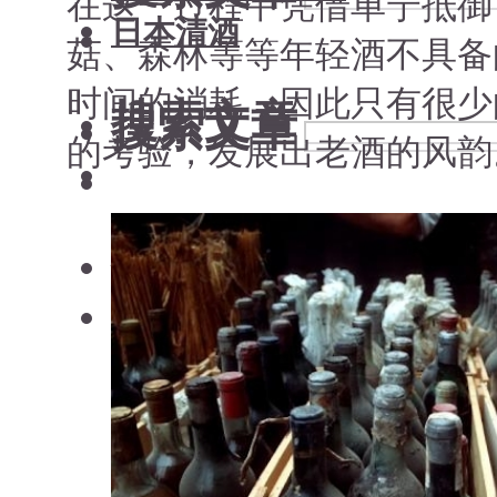
在这一过程中凭借单宁抵御
日本清酒
菇、森林等等年轻酒不具备
时间的消耗，因此只有很少
搜索文章
搜索文章
的考验，发展出老酒的风韵
搜索文章