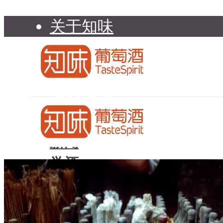
关于知味
知味介绍
知味专家顾问委员会
加入知味
联系我们
知味荐酒
新闻
学酒
知味荐酒
基础知识
新闻
品种