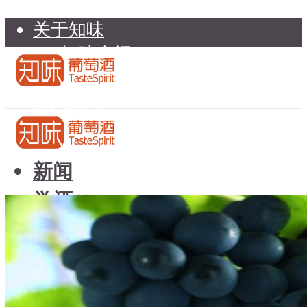
关于知味
知味介绍
知味专家顾问委员会
加入知味
联系我们
知味荐酒
新闻
学酒
知味荐酒
基础知识
新闻
品种
学酒
年份
基础知识