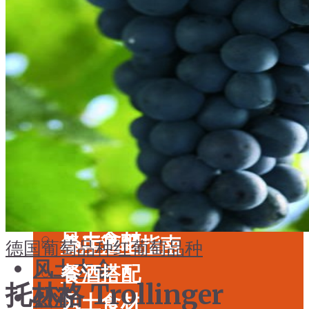
酒具周边
品种
投资收藏
年份
留学教育
酒具周边
名庄
投资收藏
品鉴专栏
留学教育
美食
名庄
餐厅酒吧指南
品鉴专栏
餐酒搭配
美食
风土食材
餐厅酒吧指南
德国葡萄品种
红葡萄品种
风土大会
餐酒搭配
托林格 Trollinger
烈酒
风土食材