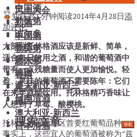
中国酒
风土大会
知味君
1 分钟阅读
2014年4月28日
添
勃艮第
烈酒
加评论
波尔多
中国酒
香槟
大部分托林格酒应该是新鲜、简单，
勃艮第
适合每日饮用之酒，和谐的葡萄酒中
意大利
波尔多
带有一点残糖量而使人更加愉悦。轻
德国
香槟
盈、果味的葡萄酒不需要陈年：它们
澳大利亚-新西兰
意大利
在来年就能饮用。托林格精巧香味让
日本清酒
德国
人想到了草莓、酸樱桃。
澳大利亚-新西兰
搜索文章
托林格是符腾堡区首要红葡萄品种。
日本清酒
搜索
事实上，这些宜人的葡萄酒被称为“兹