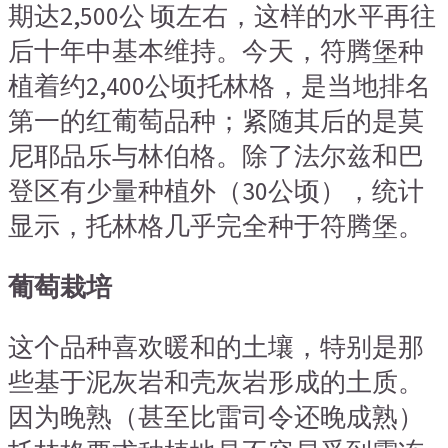
期达2,500公 顷左右，这样的水平再往
后十年中基本维持。今天，符腾堡种
植着约2,400公顷托林格，是当地排名
第一的红葡萄品种；紧随其后的是莫
尼耶品乐与林伯格。除了法尔兹和巴
登区有少量种植外（30公顷），统计
显示，托林格几乎完全种于符腾堡。
葡萄栽培
这个品种喜欢暖和的土壤，特别是那
些基于泥灰岩和壳灰岩形成的土质。
因为晚熟（甚至比雷司令还晚成熟）