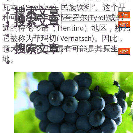
瓦本（Swabian）民族饮料”。这个品
搜索文章
搜索
种可能起源于南部蒂罗尔(Tyrol)或邻
搜索文章
搜索
近的特伦蒂诺（Trentino）地区，那儿
它被称为菲玛切( Vernatsch)。因此，
搜索文章
意大利的伦巴第最有可能是其原生
搜索
地。