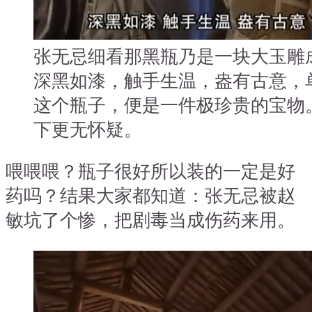
张无忌细看那黑瓶乃是一块大玉雕
深黑如漆，触手生温，盎有古意，
这个瓶子，便是一件极珍贵的宝物
下更无怀疑。
喂喂喂？瓶子很好所以装的一定是好
药吗？结果大家都知道：张无忌被赵
敏坑了个惨，把剧毒当成伤药来用。