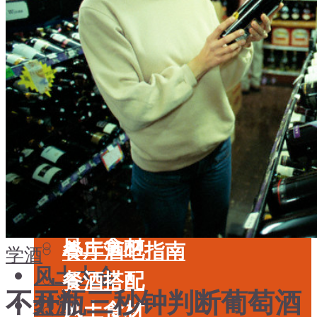
酒具周边
品种
投资收藏
年份
留学教育
酒具周边
名庄
投资收藏
品鉴专栏
留学教育
美食
名庄
餐厅酒吧指南
品鉴专栏
餐酒搭配
美食
风土食材
餐厅酒吧指南
学酒
风土大会
餐酒搭配
不开瓶三秒钟判断葡萄酒
烈酒
风土食材