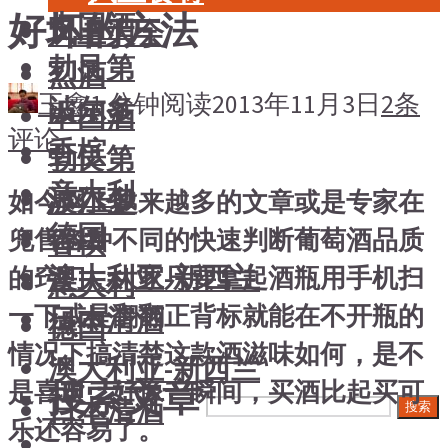
好坏的方法
中国酒
风土大会
勃艮第
烈酒
王鑫
1 分钟阅读
2013年11月3日
2条
波尔多
中国酒
评论
香槟
勃艮第
意大利
波尔多
如今网上越来越多的文章或是专家在
德国
兜售各种不同的快速判断葡萄酒品质
香槟
澳大利亚-新西兰
的窍门，大家只要拿起酒瓶用手机扫
意大利
一下或是翻翻正背标就能在不开瓶的
日本清酒
德国
情况下搞清楚这款酒滋味如何，是不
澳大利亚-新西兰
搜索文章
是喜欢；好像一瞬间，买酒比起买可
日本清酒
搜索
乐还容易了。