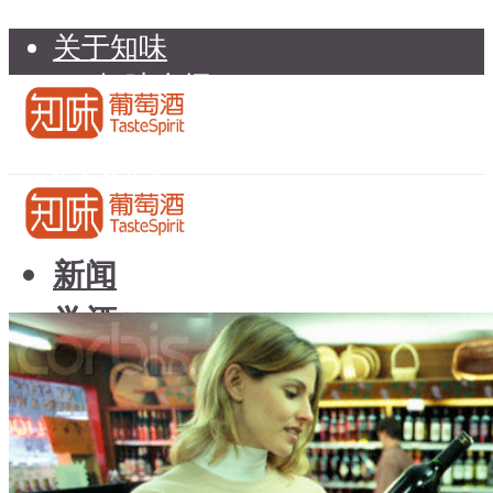
关于知味
知味介绍
知味专家顾问委员会
加入知味
联系我们
知味荐酒
新闻
学酒
知味荐酒
基础知识
新闻
品种
学酒
年份
基础知识