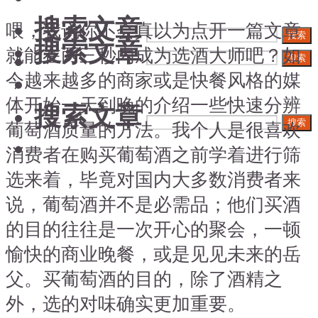
搜索文章
喂，我说你不会真以为点开一篇文章
搜索
搜索文章
就能在两三秒内成为选酒大师吧？如
搜索
今越来越多的商家或是快餐风格的媒
体开始一天到晚的介绍一些快速分辨
搜索文章
搜索
葡萄酒质量的方法。我个人是很喜欢
消费者在购买葡萄酒之前学着进行筛
选来着，毕竟对国内大多数消费者来
说，葡萄酒并不是必需品；他们买酒
的目的往往是一次开心的聚会，一顿
愉快的商业晚餐，或是见见未来的岳
父。买葡萄酒的目的，除了酒精之
外，选的对味确实更加重要。