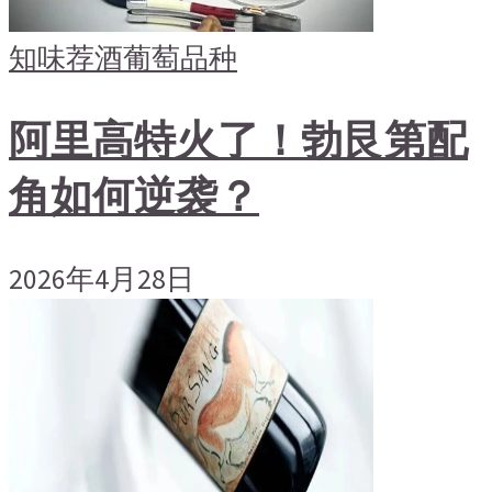
知味荐酒
葡萄品种
阿里高特火了！勃艮第配
角如何逆袭？
2026年4月28日