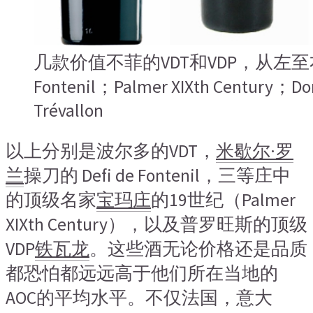
几款价值不菲的VDT和VDP，从左至右：
Fontenil；Palmer XIXth Century；Do
Trévallon
以上分别是波尔多的VDT，
米歇尔·罗
兰
操刀的 Defi de Fontenil，三等庄中
的顶级名家
宝玛庄
的19世纪（Palmer
XIXth Century），以及普罗旺斯的顶级
VDP
铁瓦龙
。这些酒无论价格还是品质
都恐怕都远远高于他们所在当地的
AOC的平均水平。不仅法国，意大